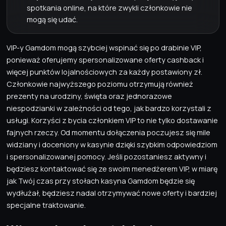
spotkania online, na które zwykli członkowie nie
mogą się udać.
VIP-y Gamdom mogą szybciej wspinać się po drabinie VIP,
ponieważ oferujemy spersonalizowane oferty cashback i
więcej punktów lojalnościowych za każdy postawiony zł.
Członkowie najwyższego poziomu otrzymują również
prezenty na urodziny, święta oraz jednorazowe
niespodzianki w zależności od tego, jak bardzo korzystali z
usługi. Korzyści z bycia członkiem VIP to nie tylko dostawanie
fajnych rzeczy. Od momentu dołączenia poczujesz się mile
widziany i doceniony w kasynie dzięki szybkim odpowiedziom
i spersonalizowanej pomocy. Jeśli pozostaniesz aktywny i
będziesz kontaktować się ze swoim menedżerem VIP, w miarę
jak Twój czas przy stołach kasyna Gamdom będzie się
wydłużał, będziesz nadal otrzymywać nowe oferty i bardziej
specjalne traktowanie.