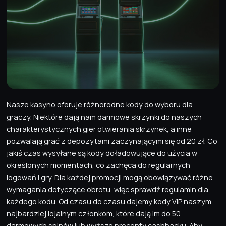
Nasze kasyno oferuje różnorodne kody do wyboru dla
graczy. Niektóre dają nam darmowe skrzynki do naszych
charakterystycznych gier otwierania skrzynek, a inne
pozwalają grać z depozytami zaczynającymi się od 20 zł. Co
jakiś czas wysyłane są kody doładowujące do użycia w
określonych momentach, co zachęca do regularnych
logowań i gry. Dla każdej promocji mogą obowiązywać różne
wymagania dotyczące obrotu, więc sprawdź regulamin dla
każdego kodu. Od czasu do czasu dajemy kody VIP naszym
najbardziej lojalnym członkom, które dają im do 50
darmowych spinów lub wyższe procenty cashbacku. Aby