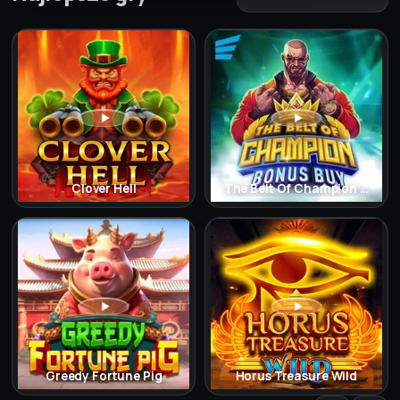
Clover Hell
The Belt Of Champion Bonus
Greedy Fortune Pig
Horus Treasure Wild