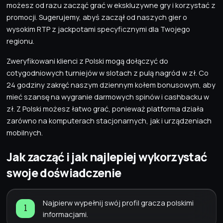
możesz od razu zacząć grać w ekskluzywne gry i korzystać z
Kluczowe kroki w procesie wypłaty
24
promocji. Sugerujemy, abyś zaczął od naszych gier o
wysokim RTP z jackpotami specyficznymi dla Twojego
Często zadawane pytania
25
regionu.
Zweryfikowani klienci z Polski mogą dołączyć do
cotygodniowych turniejów w slotach z pulą nagród w zł. Co
24 godziny zakręć naszym dziennym kołem bonusowym, aby
mieć szansę na wygranie darmowych spinów i cashbacku w
zł. Z Polski możesz łatwo grać, ponieważ platforma działa
zarówno na komputerach stacjonarnych, jak i urządzeniach
mobilnych.
Jak zacząć i jak najlepiej wykorzystać
swoje doświadczenie
Najpierw wypełnij swój profil gracza polskimi
informacjami.