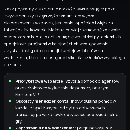
Nasz prywatny klub oferuje korzyści wykraczające poza
zwykłe bonusy. Dzięki wyższym limitom wypłat i
ekspresowemu wsparciu, jest mniej opóźnień i większa
łatwość użytkowania. Możesz łatwiej rozmawiać ze swoim
menedżerem konta, a oni zajmą się wszelkimi pytaniami lub
specjalnymi prośbami w kolejności ich występowania.
Uzyskaj dostęp do promocji, turniejów i biletów na
wydarzenia, które są dostępne tylko dla członków wysokiego
poziomu.
Priorytetowe wsparcie:
Szybka pomoc od agentów
przeszkolonych wyłącznie do pomocy naszym
klientom VIP.
Osobisty menedżer konta:
Indywidualna pomoc w
każdej części kasyna, od pytań dotyczących
transakcji po wskazówki dotyczące odpowiedzialnej
gry.
Zaproszenia na wydarzenia:
Specjalne wyjazdy i