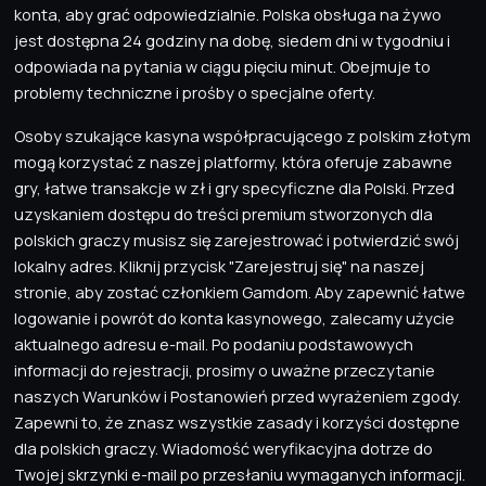
konta, aby grać odpowiedzialnie. Polska obsługa na żywo
jest dostępna 24 godziny na dobę, siedem dni w tygodniu i
odpowiada na pytania w ciągu pięciu minut. Obejmuje to
problemy techniczne i prośby o specjalne oferty.
Osoby szukające kasyna współpracującego z polskim złotym
mogą korzystać z naszej platformy, która oferuje zabawne
gry, łatwe transakcje w zł i gry specyficzne dla Polski. Przed
uzyskaniem dostępu do treści premium stworzonych dla
polskich graczy musisz się zarejestrować i potwierdzić swój
lokalny adres. Kliknij przycisk "Zarejestruj się" na naszej
stronie, aby zostać członkiem Gamdom. Aby zapewnić łatwe
logowanie i powrót do konta kasynowego, zalecamy użycie
aktualnego adresu e-mail. Po podaniu podstawowych
informacji do rejestracji, prosimy o uważne przeczytanie
naszych Warunków i Postanowień przed wyrażeniem zgody.
Zapewni to, że znasz wszystkie zasady i korzyści dostępne
dla polskich graczy. Wiadomość weryfikacyjna dotrze do
Twojej skrzynki e-mail po przesłaniu wymaganych informacji.