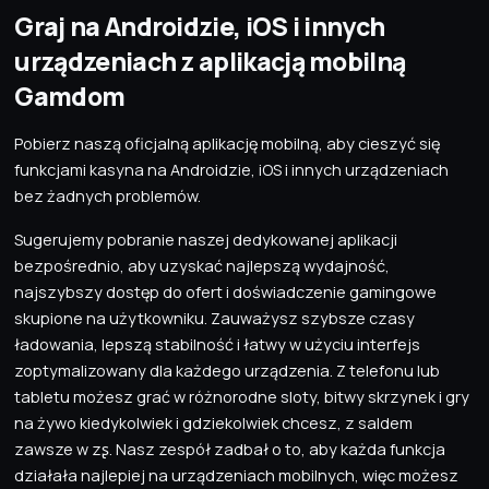
Graj na Androidzie, iOS i innych
urządzeniach z aplikacją mobilną
Gamdom
Pobierz naszą oficjalną aplikację mobilną, aby cieszyć się
funkcjami kasyna na Androidzie, iOS i innych urządzeniach
bez żadnych problemów.
Sugerujemy pobranie naszej dedykowanej aplikacji
bezpośrednio, aby uzyskać najlepszą wydajność,
najszybszy dostęp do ofert i doświadczenie gamingowe
skupione na użytkowniku. Zauważysz szybsze czasy
ładowania, lepszą stabilność i łatwy w użyciu interfejs
zoptymalizowany dla każdego urządzenia. Z telefonu lub
tabletu możesz grać w różnorodne sloty, bitwy skrzynek i gry
na żywo kiedykolwiek i gdziekolwiek chcesz, z saldem
zawsze w zʂ. Nasz zespół zadbał o to, aby każda funkcja
działała najlepiej na urządzeniach mobilnych, więc możesz