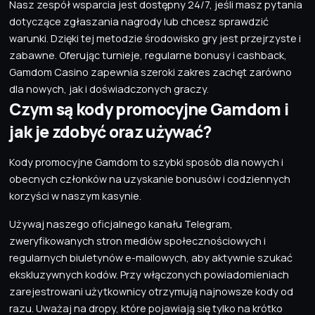
Nasz zespół wsparcia jest dostępny 24/7, jeśli masz pytania
dotyczące zgłaszania nagrody lub chcesz sprawdzić
warunki. Dzięki tej metodzie środowisko gry jest przejrzyste i
zabawne. Oferując turnieje, regularne bonusy i cashback,
Gamdom Casino zapewnia szeroki zakres zachęt zarówno
dla nowych, jak i doświadczonych graczy.
Czym są kody promocyjne Gamdom i
jak je zdobyć oraz używać?
Kody promocyjne Gamdom to szybki sposób dla nowych i
obecnych członków na uzyskanie bonusów i codziennych
korzyści w naszym kasynie.
Używaj naszego oficjalnego kanału Telegram,
zweryfikowanych stron mediów społecznościowych i
regularnych biuletynów e-mailowych, aby aktywnie szukać
ekskluzywnych kodów. Przy włączonych powiadomieniach
zarejestrowani użytkownicy otrzymują najnowsze kody od
razu. Uważaj na dropy, które pojawiają się tylko na krótko