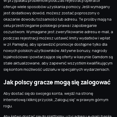
W przypadku problemów podczas rejestracji operator
oferuje wiele sposobów uzyskania pomocy. Jeśli wymagany
jest dodatkowy dowód, możesz zostać poproszony o
okazanie dowodu tożsamości lub adresu. Te prośby mają na
celu przestrzeganie polskiego prawa i zapobieganie
oszustwom. Wymagane jest zweryfikowanie adresu e-mail, a
podczas rejestracji możesz ustawić limity wydatków i wpłat
w zł. Pamiętaj, aby sprawdzić promocje dostępne tylko dla
nowych polskich użytkowników. Aktywne bonusy, nagrody
lojalnościowe i powtarzające się oferty w kasynie Gamdom są
stale aktualizowane, aby zapewnić wszystkim kwalifikującym
się kontom możliwość udziału w specjalnych wydarzeniach.
Jak polscy gracze mogą się zalogować
Aby dostać się do swojego konta, wejdź na stronę
internetową i kliknij przycisk „Zaloguj się” w prawym górnym
rogu.
Aby łatwo dostać się do platformy, użyj adresu e-mail i hasła,